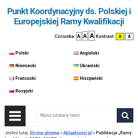
Przejdź
Przejdź
Dostępność
Punkt Koordynacyjny ds. Polskiej i
do
do
treśći
nawigacji
Europejskiej Ramy Kwalifikacji
największa
większa
A
A
domyślna
A
Wysoki
Wys
Czcionka:
Kontrast:
A
A
czcionka
czcionka
czcionka
kontras
kon
Polski
Angielski
Niemiecki
Ukraiński
Francuski
Hiszpański
Rosyjski
Szukaj
Pole
Szuk
wymagane.
Wpisz
minimum
Rozwiń
Jesteś tutaj:
Strona główna
»
Aktualności pl
»
Publikacja „Ramy
3