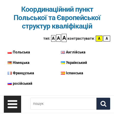
Skip
Skip
Accessibility
Координаційний пункт
to
to
content
navigation
Польської та Європейської
структур кваліфікацій
największa
większa
A
A
domyślna
A
Wysoki
Wys
тип:
контрастувати:
A
A
czcionka
czcionka
czcionka
kontras
kon
Польська
Англійська
Німецька
Український
Французька
Іспанська
російський
Szukaj
Pole
Szuk
wymagane.
Wpisz