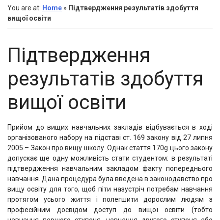
minimum
Collapse
You are at:
Home
»
Підтвердження результатів здобуття
3
вищої освіти
znaki.
Підтвердження
результатів здобуття
вищої освіти
Прийом до вищих навчальних закладів відбувається в ході
організованого набору на підставі ст. 169 закону від 27 липня
2005 – Закон про вищу школу. Однак стаття 170g цього закону
допускає ще одну можливість стати студентом: в результаті
підтвердження навчальним закладом факту попереднього
навчання. Дана процедура була введена в законодавство про
вищу освіту для того, щоб піти назустріч потребам навчання
протягом усього життя і полегшити дорослим людям з
професійним досвідом доступ до вищої освіти (тобто