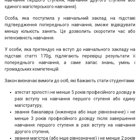
навчання першого ступеня, навчання другого ступеня або
єдиного магістерського навчання).
Особа, яка поступила у навчальний заклад на підставі
підтвердження попереднього навчання, зможе відвідувати
меншу кількість занять. Це дозволить скоротити час або
інтенсивність навчання.
У особи, яка претендує на вступ до навчального закладу на
підставі статті 170g, підлягають перевірці результати її
попереднього навчання, а саме запас знань, умінь і
громадських компетенцій.
Закон визначає вимоги до осіб, які бажають стати студентами:
атестат зрілості і не менше 5 років професійного досвіду в
разі вступу на навчання першого ступеня або єдину
магістратуру,
звання бакалавра (інженера або інше рівнозначне) і не
менше 3 років професійного досвіду після завершення
навчання першого ступеня в разі вступу на навчання
другого ступеня,
звання магістра (або інше рівнозначне) і не менше 2 років