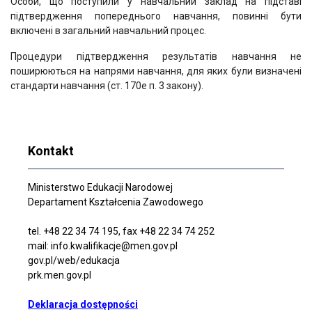
Особи, що поступили у навчальний заклад на підставі
підтвердження попереднього навчання, повинні бути
включені в загальний навчальний процес.
Процедури підтвердження результатів навчання не
поширюються на напрями навчання, для яких були визначені
стандарти навчання (ст. 170е п. 3 закону).
Kontakt
Ministerstwo Edukacji Narodowej
Departament Kształcenia Zawodowego
tel. +48 22 34 74 195, fax +48 22 34 74 252
mail: info.kwalifikacje@men.gov.pl
gov.pl/web/edukacja
prk.men.gov.pl
Deklaracja dostępności