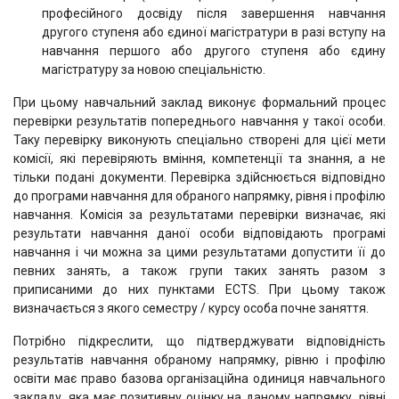
професійного досвіду після завершення навчання
другого ступеня або єдиної магістратури в разі вступу на
навчання першого або другого ступеня або єдину
магістратуру за новою спеціальністю.
При цьому навчальний заклад виконує формальний процес
перевірки результатів попереднього навчання у такої особи.
Таку перевірку виконують спеціально створені для цієї мети
комісії, які перевіряють вміння, компетенції та знання, а не
тільки подані документи. Перевірка здійснюється відповідно
до програми навчання для обраного напрямку, рівня і профілю
навчання. Комісія за результатами перевірки визначає, які
результати навчання даної особи відповідають програмі
навчання і чи можна за цими результатами допустити її до
певних занять, а також групи таких занять разом з
приписаними до них пунктами ECTS. При цьому також
визначається з якого семестру / курсу особа почне заняття.
Потрібно підкреслити, що підтверджувати відповідність
результатів навчання обраному напрямку, рівню і профілю
освіти має право базова організаційна одиниця навчального
закладу, яка має позитивну оцінку на даному напрямку, рівні